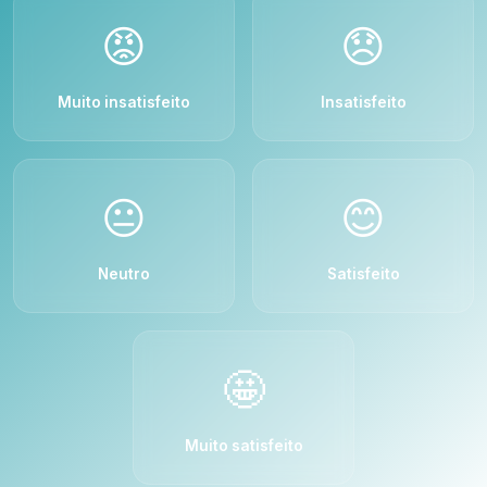
😡
😞
Muito insatisfeito
Insatisfeito
😐
😊
Neutro
Satisfeito
🤩
Muito satisfeito