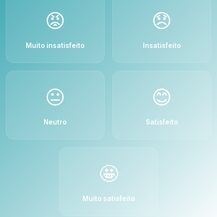
😡
😞
Muito insatisfeito
Insatisfeito
😐
😊
Neutro
Satisfeito
🤩
Muito satisfeito